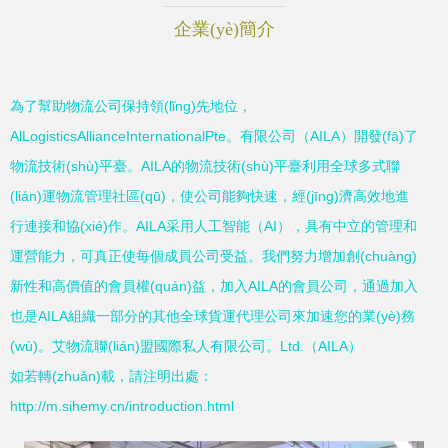
企業(yè)簡介
為了幫助物流公司保持領(lǐng)先地位，
AlLogisticsAllianceInternationalPte。有限公司（AILA）開發(fā)了
物流技術(shù)平臺。AILA的物流技術(shù)平臺利用全球多式聯
(lián)運物流管理社區(qū)，使公司能夠快速，經(jīng)濟高效地進
行連接和協(xié)作。AILA采用人工智能（AI），具有中立的管理和
運營能力，可真正使每個成員公司受益。我們努力增加創(chuàng)
新性和高價值的會員權(quán)益，加入AILA的會員公司，通過加入
也是AILA組織一部分的其他全球貨運代理公司來加速您的業(yè)務
(wù)。艾物流聯(lián)盟國際私人有限公司。Ltd.（AILA）
如若轉(zhuǎn)載，請注明出處：
http://m.sihemy.cn/introduction.html