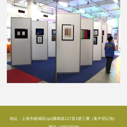
地址：上海市楊浦區(qū)國泰路127弄1號三層（集中登記地）