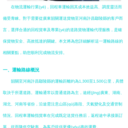
在物流運輸行業(yè)，回程車運輸因其成本效益高、調度靈活而
備受青睞。對于需要從廣東韶關運送貨物至河南許昌鄢陵縣的客戶而
言，選擇合適的回程貨車及專業(yè)的道路貨物運輸代理服務，是確
保貨物安全、高效抵達的關鍵。本文將為您詳細解析這一運輸路線的
相關要點，助您順利完成物流安排。
一、運輸路線概況
韶關至河南許昌鄢陵縣的運輸距離約為1,300至1,500公里，具體
取決于所選道路。運輸通常以普通道路為主，途經(jīng)廣東、湖南、
湖北、河南等省份，沿途需注意山區(qū)路段、天氣變化及交通管制
情況。回程車運輸指貨車在完成既定送貨任務后，返程途中承接新訂
單，從而降低空駛率，為客戶提供更優(yōu)惠的運費。