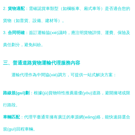
2.
貨物適配
：需確認貨車類型（如欄板車、廂式車等）是否適合您的
貨物（如普貨、設備、建材等）。
3.
合同明確
：簽訂運輸協(xié)議時，應注明貨物詳情、運費、保險及
責任劃分，避免糾紛。
三、普通道路貨物運輸代理服務內容
運輸代理作為中間協(xié)調方，可提供一站式解決方案：
路線規(guī)劃
：根據(jù)貨物特性推薦最優(yōu)道路，避開擁堵或限
行路段。
車輛匹配
：代理平臺通常擁有廣泛的車源網(wǎng)絡，能快速篩選合
規(guī)回程車輛。