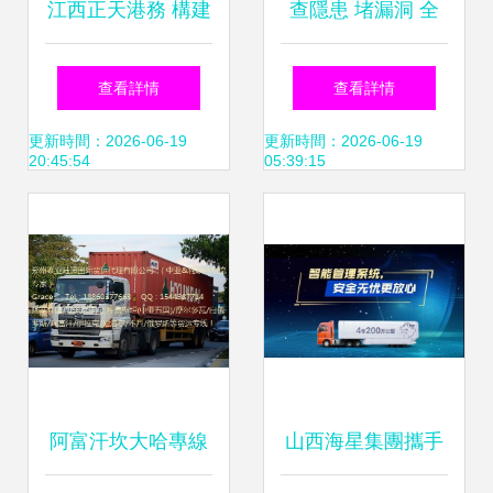
江西正天港務 構建
查隱患 堵漏洞 全
全方位物流服務體
力筑牢普通道路貨
查看詳情
查看詳情
系，助力區(qū)域
物運輸代理安全防
更新時間：2026-06-19
更新時間：2026-06-19
20:45:54
05:39:15
經(jīng)濟發(fā)展
線
阿富汗坎大哈專線
山西海星集團攜手