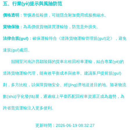
五、行業(yè)提示與風險防范
價格透明
：警惕過低報價，可能隱含附加費用或服務縮水。
貨物保險
：為高價值貨物購買運輸險，防范意外損失。
法律合規(guī)
：確保運輸符合《道路貨物運輸管理規(guī)定》，避免
違規(guī)處罰。
韶關至河南許昌鄢陵縣的貨車出租回程車運輸，結合專業(yè)的
道路貨物運輸代理，能有效平衡成本與效率。建議客戶提前規(guī)
劃，多方比較，以保障貨物安全、經(jīng)濟地送達目的地。隨著物流
數(shù)字化發(fā)展，通過線上平臺匹配回程車資源正成為趨勢，為
跨省普貨運輸注入更多便利。
更新時間：2026-06-19 08:32:27