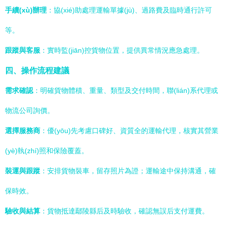
手續(xù)辦理
：協(xié)助處理運輸單據(jù)、過路費及臨時通行許可
等。
跟蹤與客服
：實時監(jiān)控貨物位置，提供異常情況應急處理。
四、操作流程建議
需求確認
：明確貨物體積、重量、類型及交付時間，聯(lián)系代理或
物流公司詢價。
選擇服務商
：優(yōu)先考慮口碑好、資質全的運輸代理，核實其營業
(yè)執(zhí)照和保險覆蓋。
裝運與跟蹤
：安排貨物裝車，留存照片為證；運輸途中保持溝通，確
保時效。
驗收與結算
：貨物抵達鄢陵縣后及時驗收，確認無誤后支付運費。