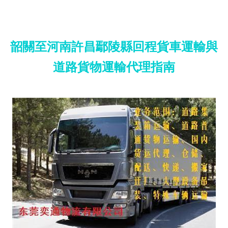
韶關至河南許昌鄢陵縣回程貨車運輸與
道路貨物運輸代理指南