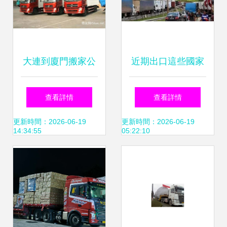
大連到廈門搬家公
近期出口這些國家
司2023 省市縣與
面臨貨物延遲風
查看詳情
查看詳情
鄉(xiāng)鎮(zhèn)
險！運輸代理須謹
更新時間：2026-06-19
更新時間：2026-06-19
14:34:55
05:22:10
高效派送，時效有
慎
保障的貨物運輸代
理服務