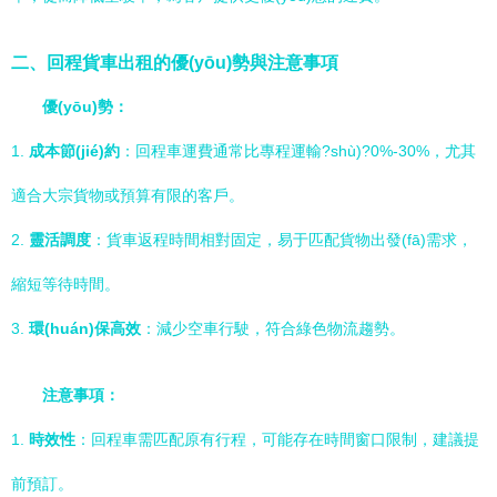
二、回程貨車出租的優(yōu)勢與注意事項
優(yōu)勢：
1.
成本節(jié)約
：回程車運費通常比專程運輸?shù)?0%-30%，尤其
適合大宗貨物或預算有限的客戶。
2.
靈活調度
：貨車返程時間相對固定，易于匹配貨物出發(fā)需求，
縮短等待時間。
3.
環(huán)保高效
：減少空車行駛，符合綠色物流趨勢。
注意事項：
1.
時效性
：回程車需匹配原有行程，可能存在時間窗口限制，建議提
前預訂。